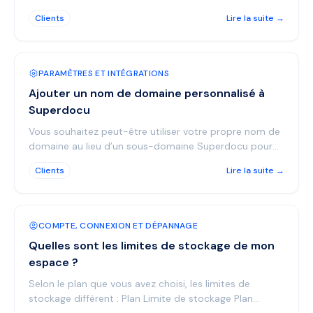
le nombre de requêtes actives que vous pouvez avoir
Clients
Lire la suite →
...
PARAMÈTRES ET INTÉGRATIONS
Ajouter un nom de domaine personnalisé à
Superdocu
Vous souhaitez peut-être utiliser votre propre nom de
domaine au lieu d’un sous-domaine Superdocu pour
inviter vos contacts. Par exemple : https://onboardi...
Clients
Lire la suite →
COMPTE, CONNEXION ET DÉPANNAGE
Quelles sont les limites de stockage de mon
espace ?
Selon le plan que vous avez choisi, les limites de
stockage diffèrent : Plan Limite de stockage Plan