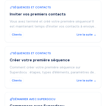
SÉQUENCES ET CONTACTS
Inviter vos premiers contacts
Vous avez terminé et créé votre première séquence! Il
est maintenant temps d’inviter vos contacts à envoyer
leurs informations. Et c’est assez simple ! Ren...
Clients
Lire la suite →
SÉQUENCES ET CONTACTS
Créer votre première séquence
Comment créer votre première séquence sur
Superdocu : étapes, types d'éléments, paramètres de
rappels et test avant invitation.
Clients
Lire la suite →
DÉMARRER AVEC SUPERDOCU
Commencer avec Superdocu