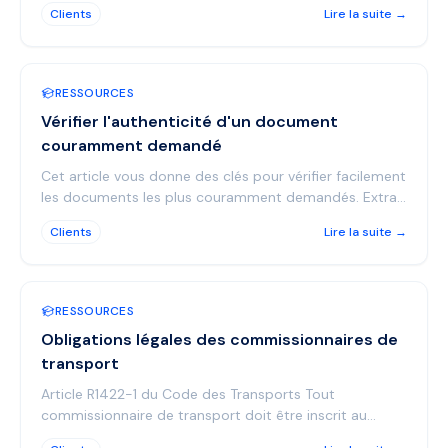
basique Limi...
Clients
Lire la suite →
RESSOURCES
Vérifier l'authenticité d'un document
couramment demandé
Cet article vous donne des clés pour vérifier facilement
les documents les plus couramment demandés. Extrait
de casier judiciaire (bulletin n°3) néant Vous...
Clients
Lire la suite →
RESSOURCES
Obligations légales des commissionnaires de
transport
Article R1422-1 du Code des Transports Tout
commissionnaire de transport doit être inscrit au
registre des commissionnaires de transport tenu par