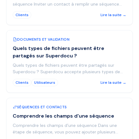
séquence Inviter un contact à remplir une séquence
est très simple: vous choisissez la séquence à envo...
Clients
Lire la suite →
DOCUMENTS ET VALIDATION
Quels types de fichiers peuvent être
partagés sur Superdocu ?
Quels types de fichiers peuvent être partagés sur
Superdocu ? Superdocu accepte plusieurs types de
fichiers selon l’usage. La taille maximale d’un upload
Clients
Utilisateurs
Lire la suite →
es...
SÉQUENCES ET CONTACTS
Comprendre les champs d'une séquence
Comprendre les champs d’une séquence Dans une
étape de séquence, vous pouvez ajouter plusieurs
types d’entrées: des champs de formulaire, des