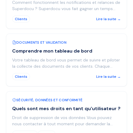
Comment fonctionnent les notifications et relances de
Superdocu ? Superdocu vous fait gagner un temps
précieux en vous évitant d’avoir à envoyer des emails ...
Clients
Lire la suite →
DOCUMENTS ET VALIDATION
Comprendre mon tableau de bord
Votre tableau de bord vous permet de suivre et piloter
la collecte des documents de vos clients. Chaque
contact que vous invitez est visible sur votre espace...
Clients
Lire la suite →
SÉCURITÉ, DONNÉES ET CONFORMITÉ
Quels sont mes droits en tant qu'utilisateur ?
Droit de suppression de vos données Vous pouvez
nous contacter à tout moment pour demander la
suppression totale et définitive de vos données.