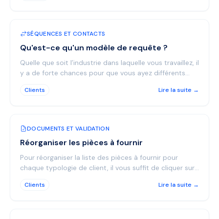
SÉQUENCES ET CONTACTS
Qu'est-ce qu'un modèle de requête ?
Quelle que soit l’industrie dans laquelle vous travaillez, il
y a de forte chances pour que vous ayez différents
types de contacts. Par exemple, un agent im...
Clients
Lire la suite →
DOCUMENTS ET VALIDATION
Réorganiser les pièces à fournir
Pour réorganiser la liste des pièces à fournir pour
chaque typologie de client, il vous suffit de cliquer sur
le document que vous voulez déplacer, maintenir...
Clients
Lire la suite →