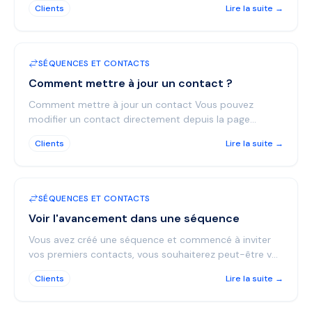
Clients
Lire la suite →
demandes de do...
SÉQUENCES ET CONTACTS
Comment mettre à jour un contact ?
Comment mettre à jour un contact Vous pouvez
modifier un contact directement depuis la page
Contacts : app.superdocu.com/fr/c/contacts. Étapes
Clients
Lire la suite →
Ouvrez l...
SÉQUENCES ET CONTACTS
Voir l'avancement dans une séquence
Vous avez créé une séquence et commencé à inviter
vos premiers contacts, vous souhaiterez peut-être voir
l’avancement de chaque contact dans la séquence.
Clients
Lire la suite →
No...