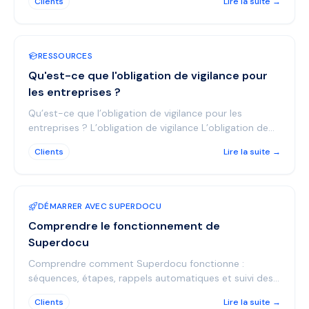
Clients
Lire la suite →
les servic...
RESSOURCES
Qu'est-ce que l'obligation de vigilance pour
les entreprises ?
Qu’est-ce que l’obligation de vigilance pour les
entreprises ? L’obligation de vigilance L’obligation de
vigilance a pour but de lutter contre le travail d...
Clients
Lire la suite →
DÉMARRER AVEC SUPERDOCU
Comprendre le fonctionnement de
Superdocu
Comprendre comment Superdocu fonctionne :
séquences, étapes, rappels automatiques et suivi des
contacts.
Clients
Lire la suite →