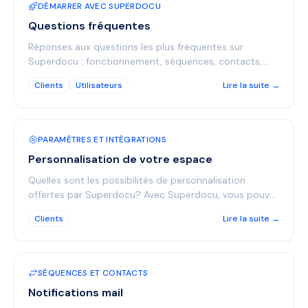
DÉMARRER AVEC SUPERDOCU
Questions fréquentes
Réponses aux questions les plus fréquentes sur
Superdocu : fonctionnement, séquences, contacts,
sécurité, intégrations et forfaits.
Clients
Utilisateurs
Lire la suite →
PARAMÈTRES ET INTÉGRATIONS
Personnalisation de votre espace
Quelles sont les possibilités de personnalisation
offertes par Superdocu? Avec Superdocu, vous pouvez
personnaliser les éléments visibles par vos contacts, ...
Clients
Lire la suite →
SÉQUENCES ET CONTACTS
Notifications mail