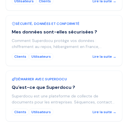
Utilisateurs
Clients
Lire la suite →
Sachez qu’à p...
SÉCURITÉ, DONNÉES ET CONFORMITÉ
Mes données sont-elles sécurisées ?
Comment Superdocu protège vos données :
chiffrement au repos, hébergement en France,
connexion sans mot de passe et accès restreint aux
Clients
Utilisateurs
Lire la suite →
fichiers.
DÉMARRER AVEC SUPERDOCU
Qu'est-ce que Superdocu ?
Superdocu est une plateforme de collecte de
documents pour les entreprises. Séquences, contacts,
rappels, portails et intégrations expliqués.
Clients
Utilisateurs
Lire la suite →